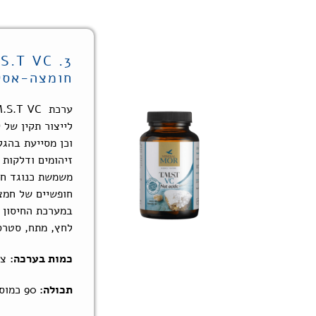
חומצה-אסק
ערכת
M.S.T
לייצור תקין של ק
וכן מסייעת בהג
זיהומים ודלקות 
משמשת כנוגד חמ
חופשיים של חמצן
במערכת החיסון 
לחץ, מתח, סטרס
כמות בערכה:
צנ
תכולה:
90 כמוסות