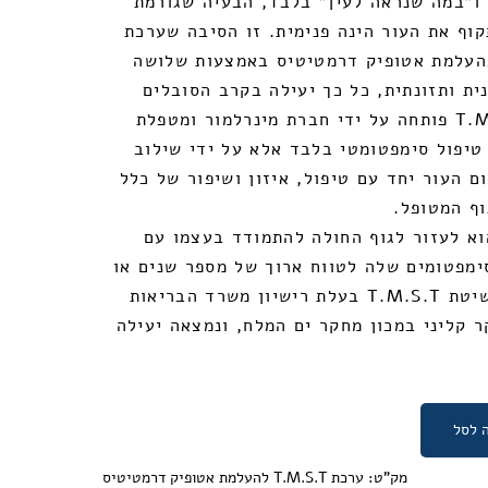
ו”במה שנראה לעין” בלבד, הבעיה שגורמת
וף את העור הינה פנימית. זו הסיבה שערכת
לטיפול בהעלמת אטופיק דרמטיטיס באמצעות שלושה
ית ותזונתית, כל כך יעילה בקרב הסובלים
ממחלה זו. שיטת T.M.S.T פותחה על ידי חברת מינרלמור ומטפלת
 טיפול סימפטומטי בלבד אלא על ידי שילוב
ום העור יחד עם טיפול, איזון ושיפור של כלל
וף המטופל.
וא לעזור לגוף החולה להתמודד בעצמו עם
מפטומים שלה לטווח ארוך של מספר שנים או
מבלי שתחזור בשנית. שיטת T.M.S.T בעלת רישיון משרד הבריאות
ברה מחקר קליני במכון מחקר ים המלח, ונמצאה יעילה
 לסל
מק"ט:
ערכת T.M.S.T להעלמת אטופיק דרמטיטיס