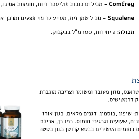
Comfrey
- מכיל תרכובות פוליסכרידיות, חומצות אמינו, 
Squalene
- מכיל שמן זית, מסייע לריפוי פצעים ומרכך את
תכולה:
2 יחידות, 100 מ"ל בבקבוק.
טראנס, מזון מעובד ומשומר וצריכה מוגברת
ק דרמטיטיס.
 שיפון ,כוסמין, דגנים מלאים, כגון אורז
ים, שעועית וגרגירי חומוס. כמו כן, אכילת
ות כתומים העשירים בבטא קרוטן כגון בטטה