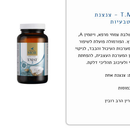
1. T.M.S.T - צנצנת
בעיות
פורמולה המשלבת צמחי מרפא, ויטמין A,
ן E ואבץ. הפורמולה פועלת לשיפור
ערכות העיכול והכבד, לניקוי
ן המערכת העצבית, להפחתת
 ולעיכוב תהליכי דלקת.
:
צנצנת אחת
ין הרב רובין