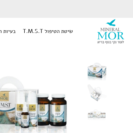
שִׂים
לֵב:
בְּאֲתָר
זֶה
שיטת הטיפול T.M.S.T
בעיות ר
מֻפְעֶלֶת
מַעֲרֶכֶת
נָגִישׁ
בִּקְלִיק
מינרל
הַמְּסַיַּעַת
לִנְגִישׁוּת
הָאֲתָר.
מור
לְחַץ
Control-
F11
לְהַתְאָמַת
הָאֲתָר
לְעִוְורִים
הַמִּשְׁתַּמְּשִׁים