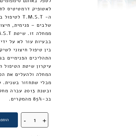
לטפל באותם סימפומים 
לאטופיק דרמטיטיס לתק
ה- T.M.S.T 
שלבים – פנימית, חיצונ
בבעיות עור לא על ידי
בין טיפול חיצוני לשיק
התהליכים הפנימיים בג
עיקרון שיטת הטיפול ה
המחלה ולהעלים את הסי
ובשנת 2013 ע
בכ-85% מהמקרים.
כמות
+
-
הוספה
של
ערכת