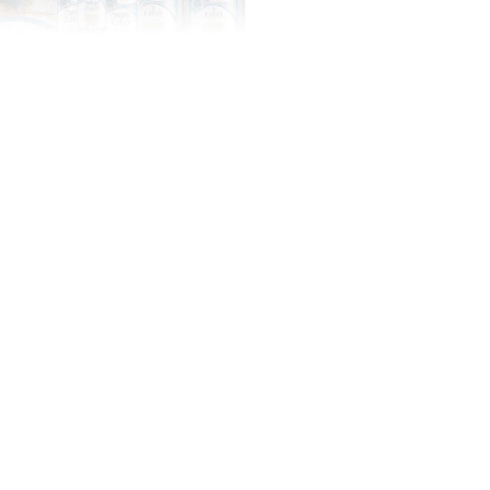
בְּתוֹכְנַת
קוֹרֵא־מָסָךְ;
לְחַץ
Control-
F10
לִפְתִיחַת
תַּפְרִיט
נְגִישׁוּת.