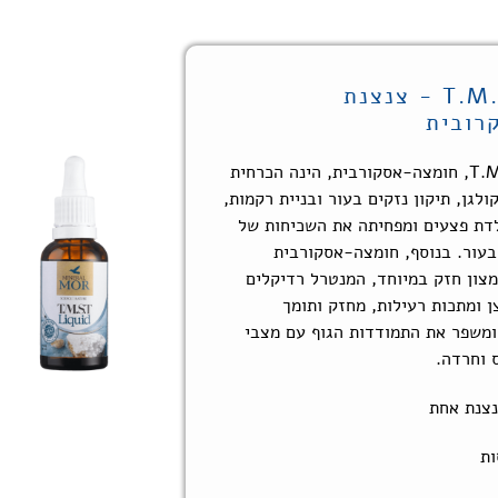
3. T.M.S.T VC - צנצנת
רובית
T.
VC, חומצה-אסקורבית, הינה הכרחית
ולגן, תיקון נזקים בעור ובניית רקמות,
לדת פצעים ומפחיתה את השכיחות של
בעור. בנוסף, חומצה-אסקורבית
צון חזק במיוחד, המנטרל רדיקלים
 ומתכות רעילות, מחזק ותומך
ומשפר את התמודדות הגוף עם מצבי
 וחרדה.
צנת אחת