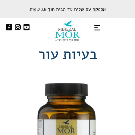
שִׂים
אספקה עם שליח עד הבית תוך 48 שעות
לֵב:
בְּאֲתָר
זֶה
מֻפְעֶלֶת
מַעֲרֶכֶת
בעיות עור
נָגִישׁ
בִּקְלִיק
הַמְּסַיַּעַת
לִנְגִישׁוּת
הָאֲתָר.