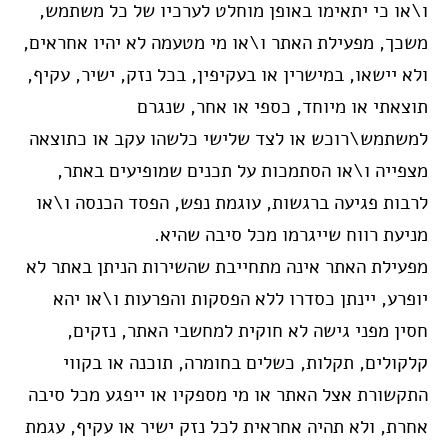
ו\או כי יתאימו באופן מוחלט לערכיו של כל משתמש,
משכך, מפעילת האתר ו\או מי מטעמה לא יהיו אחראים,
ולא יישאו, במישרין או בעקיפין, בכל נזק, ישיר, עקיף,
תוצאתי או מיוחד, כספי או אחר, שנגרם
למשתמש\רוכש או לצד שלישי כלשהו עקב או כתוצאה
מצפייה ו\או הסתמכות על תכנים שמופיעים באתר,
לרבות פגיעה ברגשות, עוגמת נפש, הפסד הכנסה ו\או
מניעת רווח שייגרמו מכל סיבה שהיא.
מפעילת האתר אינה מתחייבת שהשירות הניתן באתר לא
יופרע, יינתן כסדרו ללא הפסקות והפרעות ו\או יהא
חסין מפני גישה לא חוקית למחשבי האתר, נזקים,
קלקולים, תקלות, כשלים בחומרה, תוכנה או בקווי
התקשורת אצל האתר או מי מספקיו או ייפגע מכל סיבה
אחרת, ולא תהיה אחראית לכל נזק ישיר או עקיף, עגמת