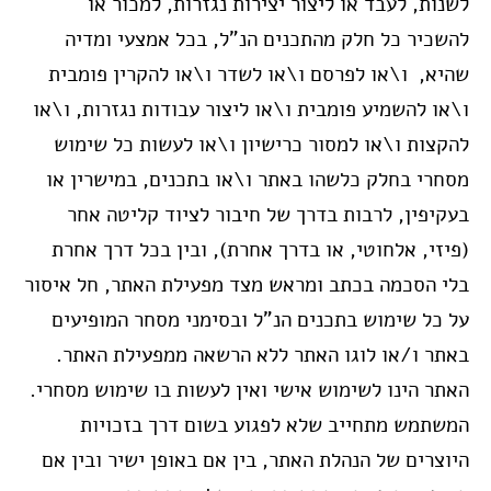
לשנות, לעבד או ליצור יצירות נגזרות, למכור או
להשכיר כל חלק מהתכנים הנ”ל, בכל אמצעי ומדיה
שהיא, ו\או לפרסם ו\או לשדר ו\או להקרין פומבית
ו\או להשמיע פומבית ו\או ליצור עבודות נגזרות, ו\או
להקצות ו\או למסור כרישיון ו\או לעשות כל שימוש
מסחרי בחלק כלשהו באתר ו\או בתכנים, במישרין או
בעקיפין, לרבות בדרך של חיבור לציוד קליטה אחר
(פיזי, אלחוטי, או בדרך אחרת), ובין בכל דרך אחרת
בלי הסכמה בכתב ומראש מצד מפעילת האתר, חל איסור
על כל שימוש בתכנים הנ”ל ובסימני מסחר המופיעים
באתר ו/או לוגו האתר ללא הרשאה ממפעילת האתר.
האתר הינו לשימוש אישי ואין לעשות בו שימוש מסחר
י.
המשתמש מתחייב שלא לפגוע בשום דרך בזכויות
היוצרים של הנהלת האתר, בין אם באופן ישיר ובין אם