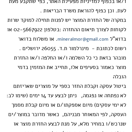
ו/או בכפוף למדיניות מפעילת האתר, כפי שתקבע מעת
לעת.
וכן כפוף להוראת משרד הבריאות .
במקרה של החזרת המוצר יש לפנות תחילה למוקד שרות
לקוחות לצורך תיאום ההחזרה :
בטלפון 02-5667922 או
בדוא"ל
.
או משלוח בדואר
mineralmor@gmail.com
רשום לכתובת - מינרלמור ת.ד. 26055 ירושלים .
מובהר בזאת כי כל השלמה ו/או החלפה ו/או החזרת
מוצר כאמור בסעיפים אלו, תחייב את המזמין בדמי
הובלה
ביטול עסקה וקבלת החזר כספי על מוצרים שאריזתם
לא נפתחה או נפגמה, ניתן לבצע עד 14 ימים (שימו לב:
לא ימי עסקים) מיום אספקתו/ם או מיום קבלת מסמך
העסקה, לפי המאוחר מבניהם, כאשר מדובר במוצר/ים
שנרכש/ו במחיר מלא, על מנת לבצע החזרת מוצר או