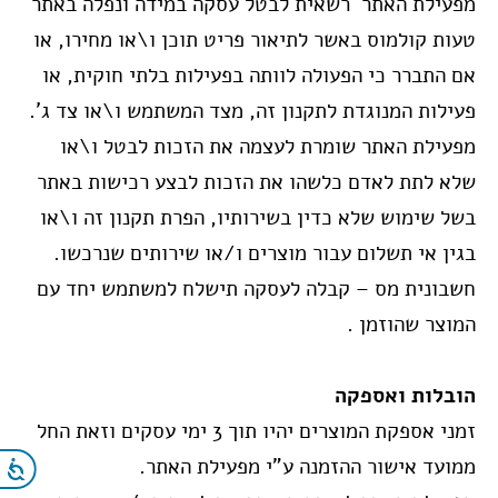
מפעילת האתר רשאית לבטל עסקה במידה ונפלה באתר
טעות קולמוס באשר לתיאור פריט תוכן ו\או מחירו, או
אם התברר כי הפעולה לוותה בפעילות בלתי חוקית, או
פעילות המנוגדת לתקנון זה, מצד המשתמש ו\או צד ג’.
מפעילת האתר שומרת לעצמה את הזכות לבטל ו\או
שלא לתת לאדם כלשהו את הזכות לבצע רכישות באתר
בשל שימוש שלא כדין בשירותיו, הפרת תקנון זה ו\או
בגין אי תשלום עבור מוצרים ו/או שירותים שנרכשו.
חשבונית מס – קבלה לעסקה תישלח למשתמש יחד עם
המוצר שהוזמן .
הובלות ואספקה
זמני אספקת המוצרים יהיו תוך 3 ימי עסקים וזאת החל
ממועד אישור ההזמנה ע”י מפעילת האתר.
נג