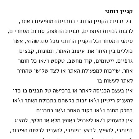
קניין רוחני
כל זכויות הקניין הרוחני בתכנים המופיעים באתר,
לרבות זכויות היוצרים, זכויות ההפצה, סודות מסחריים,
סימני המסחר וכל הקניין הרוחני מכל סוג שהוא, אשר
כוללים בין היתר את עיצוב האתר, תמונות, קבצים
גרפיים, יישומים, קוד מחשב, טקסט ו/או כל חומר
אחר, שייכות למפעילת האתר או לצד שלישי שהתיר
לאתר לעשות בו
אין בעצם הכניסה לאתר או ברכישה של תכנים בו כדי
להעניק רישיון ו\או זכות כלשהם בתכולת האתר ו\או
בחלק ממנה ו\או בקוד האתר ו\או בתכנים.
אין להעתיק ו/או לשכפל באופן מלא או חלקי, להציג
בפומבי, להפיץ, לבצע בפומבי, להעביר לרשות הציבור,