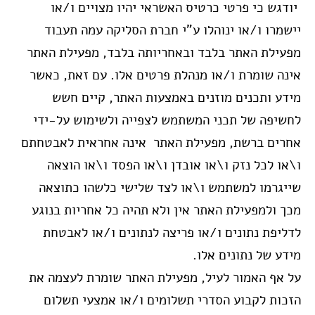
יודגש כי פרטי כרטיס האשראי יהיו מצויים ו/או
יישמרו ו/או ינוהלו ע”י חברת הסליקה עמה תעבוד
מפעילת האתר בלבד ובאחריותה בלבד, מפעילת האתר
אינה שומרת ו/או מנהלת פרטים אלו. עם זאת, כאשר
מידע ותכנים מוזנים באמצעות האתר, קיים חשש
לחשיפה של תכני המשתמש לצפייה ולשימוש על-ידי
אחרים ברשת, מפעילת האתר אינה אחראית לאבטחתם
ו\או לכל נזק ו\או אובדן ו\או הפסד ו\או הוצאה
שייגרמו למשתמש ו\או לצד שלישי כלשהו כתוצאה
מכך ולמפעילת האתר אין ולא תהיה כל אחריות בנוגע
לדליפת נתונים ו/או פריצה לנתונים ו/או לאבטחת
מידע של נתונים אלו.
על אף האמור לעיל, מפעילת האתר שומרת לעצמה את
הזכות לקבוע הסדרי תשלומים ו/או אמצעי תשלום