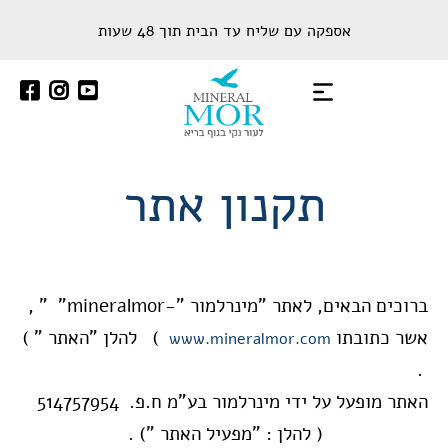
שִׂים
אספקה עם שליח עד הבית תוך 48 שעות
לֵב:
בְּאֲתָר
זֶה
מֻפְעֶלֶת
מַעֲרֶכֶת
נָגִישׁ
תקנון אתר
בִּקְלִיק
הַמְּסַיַּעַת
לִנְגִישׁוּת
הָאֲתָר.
ברוכים הבאים, לאתר "מינרלמור "-mineralmor" " ,
אשר כתובתו
) להלן "האתר " )
www.mineralmor.com
.
האתר מופעל על ידי מינרלמור בע"מ ח.פ. 514757954
( להלן : "מפעיל האתר ") .