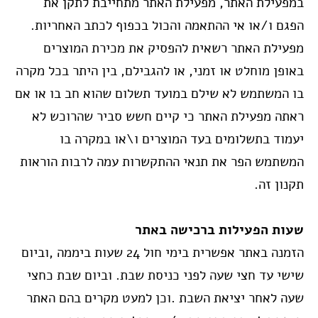
במפעילת האתר, מפעילת האתר מתחייבת לתקן את
הפגם ו/או אי ההתאמה והכול בכפוף לכתב האחריות.
מפעילת האתר רשאית להפסיק את מכירת המוצרים
באופן מוחלט או זמני, או להגבילם, בין היתר בכל מקרה
בו המשתמש לא שילם במועד תשלום שהוא חב בו או אם
ראתה מפעילת האתר כי קיים חשש סביר שהרוכש לא
יעמוד בתשלומים בעד המוצרים ו\או במקרה בו
המשתמש הפר את תנאי ההתקשרות עמה לרבות הוראות
תקנון זה.
שעות הפעילות ברכישה באתר
הזמנה באתר אפשרית בימי חול 24 שעות ביממה ,וביום
שישי עד חצי שעה לפני כניסת שבת. וביום שבת כחצי
שעה לאחר יציאת השבת .וכן למעט מקרים בהם האתר